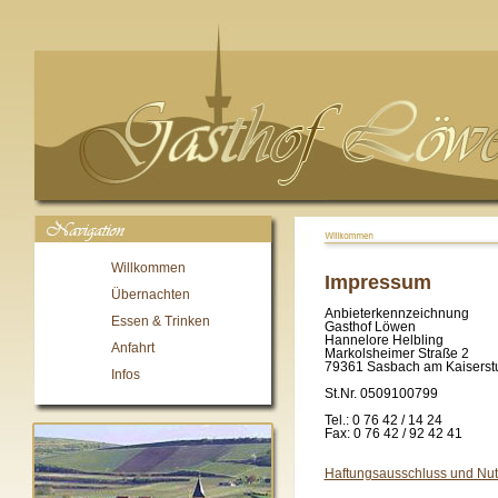
Willkommen
Impressum
Übernachten
Anbieterkennzeichnung
Essen & Trinken
Gasthof Löwen
Hannelore Helbling
Anfahrt
Markolsheimer Straße 2
79361 Sasbach am Kaiserst
Infos
St.Nr. 0509100799
Tel.: 0 76 42 / 14 24
Fax: 0 76 42 / 92 42 41
Haftungsausschluss und Nu